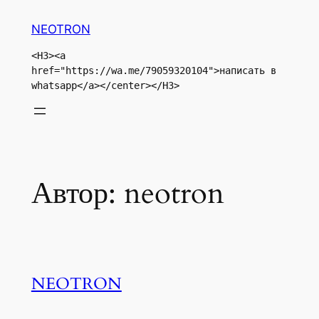
Перейти
NEOTRON
к
содержимому
<H3><a 
href="https://wa.me/79059320104">написать в 
whatsapp</a></center></H3>
Автор:
neotron
NEOTRON